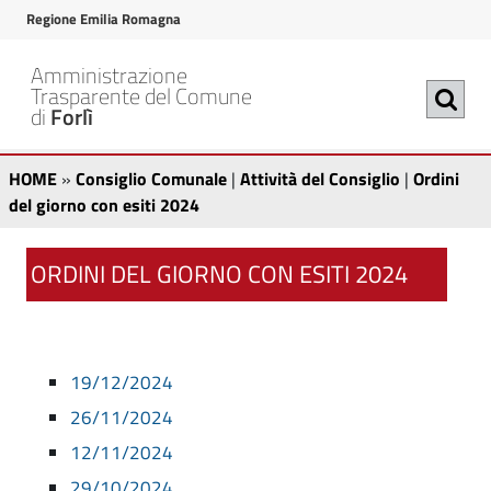
v
v
Regione Emilia Romagna
a
a
i
i
Amministrazione
a
a
Trasparente del Comune
di
Forlì
l
l
c
m
O
C
o
e
HOME
»
Consiglio Comunale
|
Attività del Consiglio
|
Ordini
n
n
o
r
del giorno con esiti 2024
t
u
n
d
e
p
s
ORDINI DEL GIORNO CON ESITI 2024
n
r
i
u
i
i
t
n
n
g
o
c
i
l
p
i
19/12/2024
r
p
i
d
26/11/2024
i
a
o
12/11/2024
e
n
l
C
c
e
29/10/2024