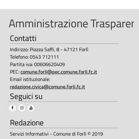
i
t
t
à
Amministrazione Trasparent
d
i
Contatti
e
2
l
Indirizzo: Piazza Saffi, 8 - 47121 Forlì
0
C
Telefono: 0543 712111
2
Partita iva: 00606620409
o
PEC:
comune.forli@pec.comune.forli.fc.it
4
n
Email istituzionale:
s
-
redazione.civica@comune.forli.fc.it
Seguici su
i
C
g
o
l
Redazione
m
i
u
Servizi Informativi - Comune di Forlì © 2019
o