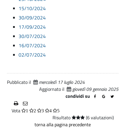
l
i
.
o
15/10/2024
g
p
m
30/09/2024
a
i
u
l
17/09/2024
e
n
o
30/07/2024
a
r
16/07/2024
l
02/07/2024
n
e
o
|
c
A
Pubblicato il
mercoledì 17 luglio 2024
Aggiornato il
giovedì 09 gennaio 2025
o
t
condividi su
t
n
i
Vota
e
1
2
3
4
5
v
Risultato
(6 valutazioni)
s
torna alla pagina precedente
i