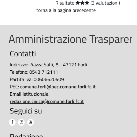
Risultato
(2 valutazioni)
C
t
torna alla pagina precedente
o
à
d
m
Amministrazione Trasparent
e
u
l
n
Contatti
C
e
Indirizzo: Piazza Saffi, 8 - 47121 Forlì
o
Telefono: 0543 712111
d
n
Partita iva: 00606620409
s
i
PEC:
comune.forli@pec.comune.forli.fc.it
Email istituzionale:
i
F
redazione.civica@comune.forli.fc.it
g
o
Seguici su
l
r
i
l
o
Redazione