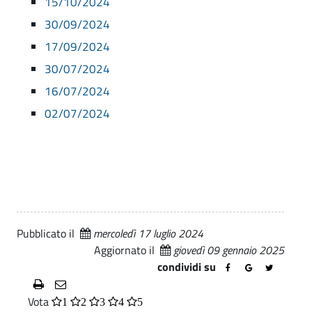
15/10/2024
l
i
.
o
30/09/2024
g
p
m
17/09/2024
a
i
u
l
30/07/2024
e
n
o
16/07/2024
a
r
02/07/2024
l
n
e
o
|
2
A
0
t
Pubblicato il
mercoledì 17 luglio 2024
t
2
Aggiornato il
giovedì 09 gennaio 2025
i
condividi su
4
v
-
Vota
i
1
2
3
4
5