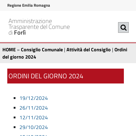
v
v
Regione Emilia Romagna
a
a
i
i
Amministrazione
a
a
Trasparente del Comune
di
Forlì
l
l
c
m
O
C
o
e
HOME
»
Consiglio Comunale
|
Attività del Consiglio
|
Ordini
n
n
o
r
del giorno 2024
t
u
n
d
e
p
s
ORDINI DEL GIORNO 2024
n
r
i
u
i
i
t
n
n
g
19/12/2024
o
c
i
l
p
i
26/11/2024
r
p
i
d
12/11/2024
i
a
o
e
29/10/2024
n
l
C
c
e