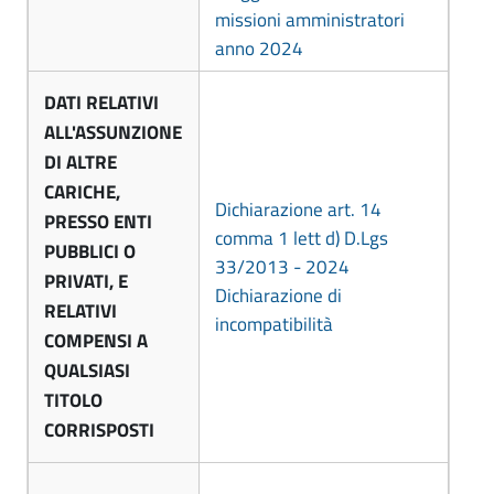
missioni amministratori
C
anno 2024
A
o
l
DATI RELATIVI
m
e
ALL'ASSUNZIONE
u
DI ALTRE
s
n
CARICHE,
s
Dichiarazione art. 14
PRESSO ENTI
e
a
comma 1 lett d) D.Lgs
PUBBLICI O
33/2013 - 2024
n
d
PRIVATI, E
Dichiarazione di
d
RELATIVI
i
incompatibilità
COMPENSI A
r
F
QUALSIASI
o
TITOLO
o
-
CORRISPOSTI
r
C
o