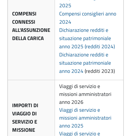
2025
l
COMPENSI
Compensi consiglieri anno
A
i
CONNESSI
2024
e
l
ALL'ASSUNZIONE
Dichiarazione redditi e
r
DELLA CARICA
situazione patrimoniale
e
e
anno 2025 (redditi 2024)
s
Dichiarazione redditi e
G
s
situazione patrimoniale
a
anno 2024
(redditi 2023)
a
s
p
n
Viaggi di servizio e
e
missioni amministratori
d
anno 2026
r
IMPORTI DI
r
Viaggi di servizio e
VIAGGIO DI
i
missioni amministratori
o
SERVIZIO E
n
anno 2025
MISSIONE
-
i
Viaggi di servizio e