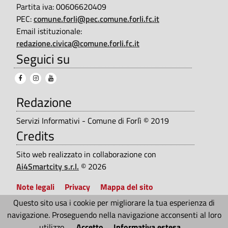
r
Partita iva: 00606620409
r
PEC:
comune.forli@pec.comune.forli.fc.it
e
a
Email istituzionale:
n
s
redazione.civica@comune.forli.fc.it
Seguici su
p
t
a
e
r
Redazione
e
Servizi Informativi - Comune di Forlì © 2019
n
Credits
t
Sito web realizzato in collaborazione con
e
Ai4Smartcity s.r.l.
© 2026
Note legali
Privacy
Mappa del sito
Questo sito usa i cookie per migliorare la tua esperienza di
Accessibilità
navigazione. Proseguendo nella navigazione acconsenti al loro
utilizzo.
Accetto
Informativa estesa