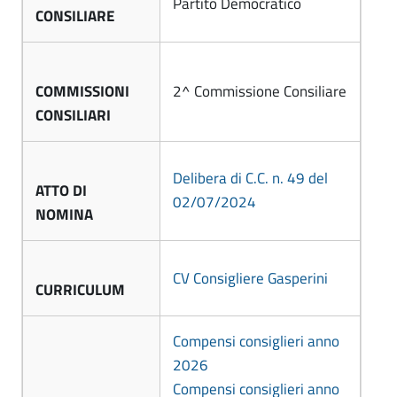
Partito Democratico
e
CONSILIARE
i
.
o
r
p
m
a
e
u
l
COMMISSIONI
2^ Commissione Consiliare
e
n
G
CONSILIARI
a
a
l
s
Delibera di C.C. n. 49 del
e
ATTO DI
02/07/2024
p
NOMINA
|
e
C
r
o
CV Consigliere Gasperini
CURRICULUM
n
i
s
Compensi consiglieri anno
n
i
2026
i
g
Compensi consiglieri anno