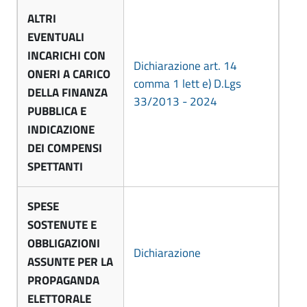
l
m
ALTRI
ì
EVENTUALI
u
-
INCARICHI CON
n
Dichiarazione art. 14
A
ONERI A CARICO
e
comma 1 lett e) D.Lgs
DELLA FINANZA
m
33/2013 - 2024
d
PUBBLICA E
m
i
INDICAZIONE
F
DEI COMPENSI
i
SPETTANTI
o
n
r
i
SPESE
l
SOSTENUTE E
s
ì
OBBLIGAZIONI
Dichiarazione
t
-
ASSUNTE PER LA
A
PROPAGANDA
r
ELETTORALE
m