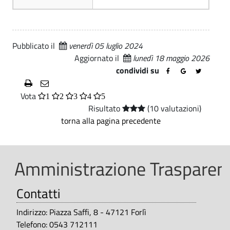
a
m
z
i
i
n
Pubblicato il
venerdì 05 luglio 2024
o
Aggiornato il
lunedì 18 maggio 2026
i
condividi su
s
n
t
Vota
e
1
2
3
4
5
Risultato
(10 valutazioni)
r
T
torna alla pagina precedente
a
r
z
a
i
Amministrazione Trasparent
s
o
Contatti
n
p
e
Indirizzo: Piazza Saffi, 8 - 47121 Forlì
a
T
Telefono: 0543 712111