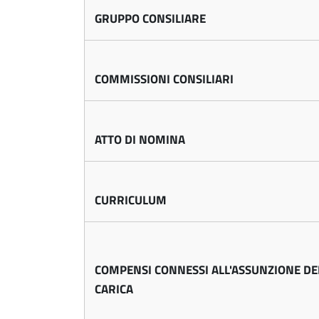
i
l
i
.
GRUPPO CONSILIARE
g
p
i
a
l
o
l
COMMISSIONI CONSILIARI
e
C
i
o
ATTO DI NOMINA
e
m
u
r
CURRICULUM
n
e
a
COMPENSI CONNESSI ALL'ASSUNZIONE DE
B
l
CARICA
e