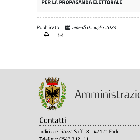
r
v
PER LA PROPAGANDA ELETTORALE
e
a
B
Pubblicato il
venerdì 05 luglio 2024
n
u
c
n
c
i
i
Amministrazio
G
-
Contatti
i
C
o
Indirizzo: Piazza Saffi, 8 - 47121 Forlì
Telefono: 0543 712111