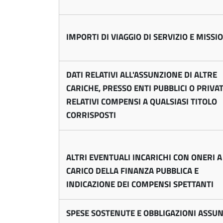
u
|
c
C
IMPORTI DI VIAGGIO DI SERVIZIO E MISSI
c
o
DATI RELATIVI ALL'ASSUNZIONE DI ALTRE
n
i
CARICHE, PRESSO ENTI PUBBLICI O PRIVATI
s
RELATIVI COMPENSI A QUALSIASI TITOLO
CORRISPOSTI
i
g
G
ALTRI EVENTUALI INCARICHI CON ONERI A
l
i
CARICO DELLA FINANZA PUBBLICA E
i
INDICAZIONE DEI COMPENSI SPETTANTI
o
e
SPESE SOSTENUTE E OBBLIGAZIONI ASSU