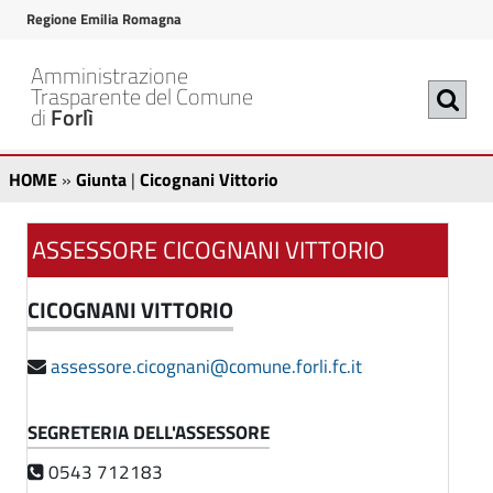
v
v
Regione Emilia Romagna
a
a
i
i
Amministrazione
a
a
Trasparente del Comune
di
Forlì
l
l
c
m
C
G
o
e
HOME
»
Giunta
|
Cicognani Vittorio
n
n
i
i
t
u
u
ASSESSORE CICOGNANI VITTORIO
c
e
p
n
n
r
o
u
i
t
CICOGNANI VITTORIO
t
n
g
a
o
c
assessore.cicognani@comune.forli.fc.it
n
|
p
i
r
p
C
a
SEGRETERIA DELL'ASSESSORE
i
a
i
n
n
l
0543 712183
c
c
e