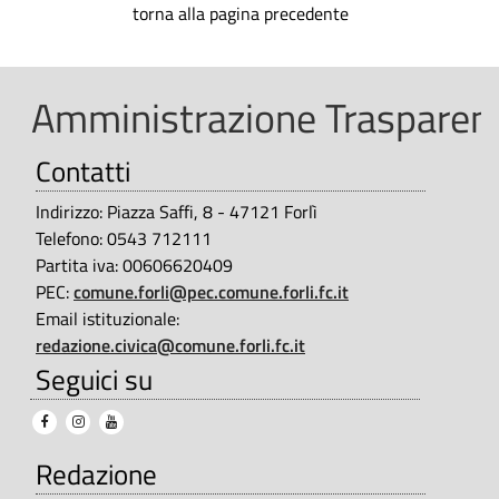
n
torna alla pagina precedente
t
e
Amministrazione Trasparent
Contatti
Indirizzo: Piazza Saffi, 8 - 47121 Forlì
Telefono: 0543 712111
Partita iva: 00606620409
PEC:
comune.forli@pec.comune.forli.fc.it
Email istituzionale:
redazione.civica@comune.forli.fc.it
Seguici su
Redazione