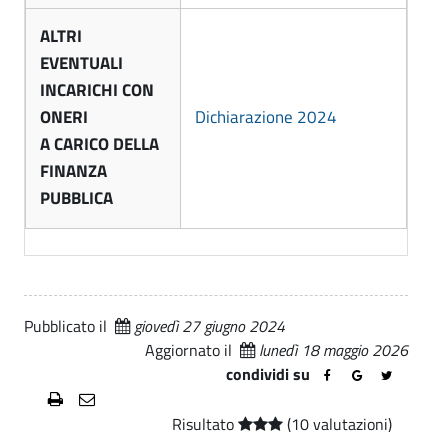
i
n
o
ALTRI
e
EVENTUALI
n
T
INCARICHI CON
e
ONERI
Dichiarazione 2024
r
T
A CARICO DELLA
a
FINANZA
r
s
PUBBLICA
p
a
a
s
r
p
e
Pubblicato il
giovedì 27 giugno 2024
a
n
Aggiornato il
lunedì 18 maggio 2026
r
t
condividi su
e
e
Risultato
(10 valutazioni)