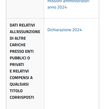
missioni amministratori
A
-
anno 2024
A
m
m
m
DATI RELATIVI
m
Dichiarazione 2024
ALL'ASSUNZIONE
i
i
DI ALTRE
n
n
CARICHE
PRESSO ENTI
i
i
PUBBLICI O
s
s
PRIVATI
t
t
E RELATIVI
r
COMPENSI A
r
a
QUALSIASI
a
TITOLO
z
CORRISPOSTI
z
i
o