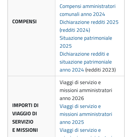
m
Compensi amministratori
-
comunali anno 2024
u
C
COMPENSI
Dichiarazione redditi 2025
o
n
(redditi 2024)
m
Situazione patrimoniale
e
2025
u
d
Dichiarazione redditi e
n
situazione patrimoniale
i
e
anno 2024
(redditi 2023)
F
d
Viaggi di servizio e
i
o
missioni amministratori
F
r
anno 2026
o
IMPORTI DI
Viaggi di servizio e
l
VIAGGIO DI
missioni amministratori
r
ì
SERVIZIO
anno 2025
l
Viaggi di servizio e
E MISSIONI
-
ì