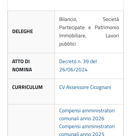
i
i
.
o
V
p
g
Bilancio, Società
a
i
n
Partecipate e Patrimonio
l
DELEGHE
e
Immobiliare, Lavori
a
t
pubblici
n
t
i
o
ATTO DI
Decreto n. 39 del
V
NOMINA
26/06/2024
r
i
i
t
CURRICULUM
CV Assessore Cicognani
o
t
o
-
Compensi amministratori
r
C
comunali anno 2026
i
Compensi amministratori
o
o
comunali anno 2025