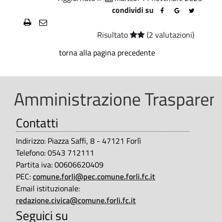
o
condividi su
e
m
r
Risultato
(2 valutazioni)
C
u
torna alla pagina precedente
o
n
n
e
t
Amministrazione Trasparent
d
r
i
Contatti
i
b
F
Indirizzo: Piazza Saffi, 8 - 47121 Forlì
Telefono: 0543 712111
u
o
Partita iva: 00606620409
t
r
PEC:
comune.forli@pec.comune.forli.fc.it
i
Email istituzionale:
l
redazione.civica@comune.forli.fc.it
-
Seguici su
ì
C