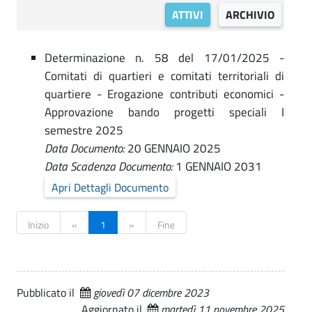
C
i
.
ATTIVI
ARCHIVIO
s
o
p
i
a
n
Determinazione n. 58 del 17/01/2025 -
,
l
Comitati di quartieri e comitati territoriali di
e
G
t
quartiere - Erogazione contributi economici -
a
r
Approvazione bando progetti speciali I
r
semestre 2025
i
Data Documento:
20 GENNAIO 2025
e
b
Data Scadenza Documento:
1 GENNAIO 2031
|
Apri Dettagli Documento
u
B
t
a
Inizio
«
1
»
Fine
n
i
d
-
i
Pubblicato il
giovedì 07 dicembre 2023
C
p
Aggiornato il
martedì 11 novembre 2025