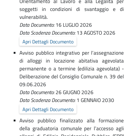
e
Orientamento al Lavoro e alla Legalità per
n
n
soggetti in condizioni di svantaggio e di
e
vulnerabilità.
t
Data Documento:
16 LUGLIO 2026
T
e
Data Scadenza Documento:
13 AGOSTO 2026
r
Apri Dettagli Documento
a
Avviso pubblico integrativo per l’assegnazione
s
di alloggi in locazione abitativa agevolata
p
permanente o a termine (edilizia agevolata) -
a
Deliberazione del Consiglio Comunale n. 39 del
r
09.06.2026
Data Documento:
26 GIUGNO 2026
e
Data Scadenza Documento:
1 GENNAIO 2030
n
Apri Dettagli Documento
t
Avviso pubblico finalizzato alla formazione
e
della graduatoria comunale per l’accesso agli