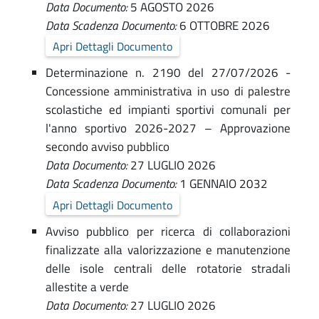
Data Documento:
5 AGOSTO 2026
-
-
Data Scadenza Documento:
6 OTTOBRE 2026
A
C
Apri Dettagli Documento
o
m
Determinazione n. 2190 del 27/07/2026 -
m
m
Concessione amministrativa in uso di palestre
u
scolastiche ed impianti sportivi comunali per
i
l'anno sportivo 2026-2027 – Approvazione
n
n
secondo avviso pubblico
e
Data Documento:
27 LUGLIO 2026
i
d
Data Scadenza Documento:
1 GENNAIO 2032
i
s
Apri Dettagli Documento
F
t
Avviso pubblico per ricerca di collaborazioni
o
finalizzate alla valorizzazione e manutenzione
r
r
delle isole centrali delle rotatorie stradali
a
allestite a verde
l
Data Documento:
27 LUGLIO 2026
z
ì