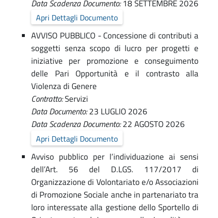
Data Scadenza Documento:
18 SETTEMBRE 2026
i
-
Apri Dettagli Documento
A
o
AVVISO PUBBLICO - Concessione di contributi a
m
n
soggetti senza scopo di lucro per progetti e
m
iniziative per promozione e conseguimento
e
i
delle Pari Opportunità e il contrasto alla
T
Violenza di Genere
n
Contratto:
Servizi
r
i
Data Documento:
23 LUGLIO 2026
s
a
Data Scadenza Documento:
22 AGOSTO 2026
t
Apri Dettagli Documento
s
r
Avviso pubblico per l’individuazione ai sensi
p
a
dell’Art. 56 del D.LGS. 117/2017 di
a
Organizzazione di Volontariato e/o Associazioni
z
di Promozione Sociale anche in partenariato tra
r
i
loro interessate alla gestione dello Sportello di
o