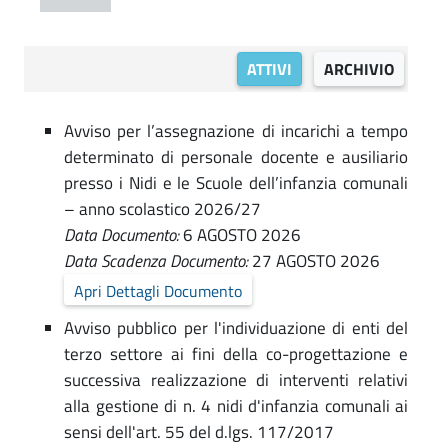
o
i
.
s
m
p
i
a
ATTIVI
ARCHIVIO
u
,
l
e
G
n
Avviso per l’assegnazione di incarichi a tempo
a
e
determinato di personale docente e ausiliario
r
presso i Nidi e le Scuole dell’infanzia comunali
d
– anno scolastico 2026/27
e
i
Data Documento:
6 AGOSTO 2026
|
Data Scadenza Documento:
27 AGOSTO 2026
F
A
Apri Dettagli Documento
o
v
Avviso pubblico per l'individuazione di enti del
v
r
terzo settore ai fini della co-progettazione e
i
successiva realizzazione di interventi relativi
l
alla gestione di n. 4 nidi d'infanzia comunali ai
s
ì
sensi dell'art. 55 del d.lgs. 117/2017
i