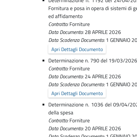
Determinazione n. 1192 del 24/04/202
l
u
Fornitura e posa in opera di sistemi di 
ed affidamento
n
ì
Contratto:
Forniture
e
Data Documento:
28 APRILE 2026
-
Data Scadenza Documento:
1 GENNAIO 2
d
Apri Dettagli Documento
i
A
Determinazione n. 790 del 19/03/2026 - 
F
Contratto:
Forniture
m
Data Documento:
24 APRILE 2026
o
Data Scadenza Documento:
1 GENNAIO 2
m
Apri Dettagli Documento
r
Determinazione n. 1036 del 09/04/2026 
l
i
della spesa
ì
Contratto:
Forniture
n
Data Documento:
20 APRILE 2026
-
Data Scadenza Documento:
1 GENNAIO 2