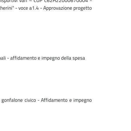
olisportivi vari – CUP C62H22000670004 -
scherini" - voce a1.4 - Approvazione progetto
nali - affidamento e impegno della spesa
l gonfalone civico - Affidamento e impegno