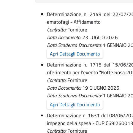
p
A
i
.
e
p
Determinazione n. 2149 del 22/07/2026
v
a
ematofagi - Affidamento
l
v
Contratto:
Forniture
r
e
Data Documento:
23 LUGLIO 2026
i
Data Scadenza Documento:
1 GENNAIO 2
f
s
Apri Dettagli Documento
o
Determinazione n. 1715 del 15/06/2026 
i
riferimento per l'evento "Notte Rosa 20
,
Contratto:
Forniture
r
Data Documento:
19 GIUGNO 2026
G
Data Scadenza Documento:
1 GENNAIO 2
n
a
Apri Dettagli Documento
i
Determinazione n. 1631 del 08/06/2026 -
r
impegno della spesa - CUP C69I2600
e
Contratto:
Forniture