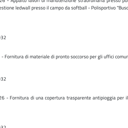
6 - Appalto lavori di manutenzione straordinaria presso p
gestione ledwall presso il campo da softball - Polisportivo "Bu
032
Fornitura di materiale di pronto soccorso per gli uffici comu
032
- Fornitura di una copertura trasparente antipioggia per i
032