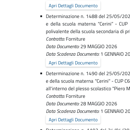
r
u
Apri Dettagli Documento
n
Determinazione n. 1488 del 25/05/2026 -
n
e della scuola materna “Cerini” - CUP
i
polivalente della scuola secondaria di 
e
t
Contratto:
Forniture
Data Documento:
29 MAGGIO 2026
u
d
Data Scadenza Documento:
1 GENNAIO 2
r
Apri Dettagli Documento
i
e
Determinazione n. 1490 del 25/05/2026 -
e della scuola materna "Cerini" - CUP C
F
-
all'interno del plesso scolastico "Piero
Contratto:
Forniture
C
o
Data Documento:
28 MAGGIO 2026
o
Data Scadenza Documento:
1 GENNAIO 2
r
Apri Dettagli Documento
m