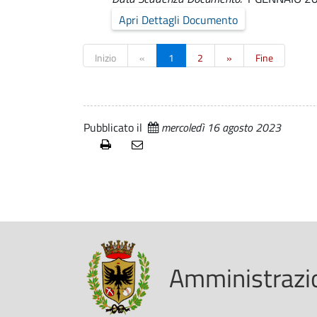
i
A
Apri Dettagli Documento
m
s
Inizio
«
1
2
»
Fine
m
t
i
Pubblicato il
mercoledì 16 agosto 2023
r
n
i
a
s
z
t
i
r
Amministrazio
a
o