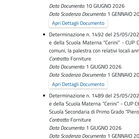
t
Data Documento:
10 GIUGNO 2026
|
Data Scadenza Documento:
1 GENNAIO 2
u
G
Apri Dettagli Documento
r
a
Determinazione n. 1492 del 25/05/2026 -
e della Scuola Materna “Cerini” - CUP 
r
comuni, la palestra con relativi locali 
e
Contratto:
Forniture
e
Data Documento:
1 GIUGNO 2026
-
p
Data Scadenza Documento:
1 GENNAIO 2
Apri Dettagli Documento
e
C
Determinazione n. 1489 del 25/05/2026 -
r
e della Scuola Materna “Cerini” - CUP 
o
Scuola Secondaria di Primo Grado “Pier
f
Contratto:
Forniture
m
o
Data Documento:
1 GIUGNO 2026
Data Scadenza Documento:
1 GENNAIO 2