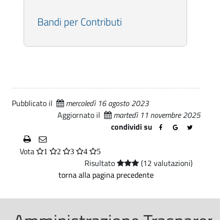
m
d
Bandi per Contributi
u
i
F
n
o
e
r
d
l
i
Pubblicato il
mercoledì 16 agosto 2023
ì
Aggiornato il
martedì 11 novembre 2025
F
-
condividi su
A
o
Vota
m
1
2
3
4
5
r
Risultato
(12 valutazioni)
m
l
torna alla pagina precedente
i
ì
n
-
i