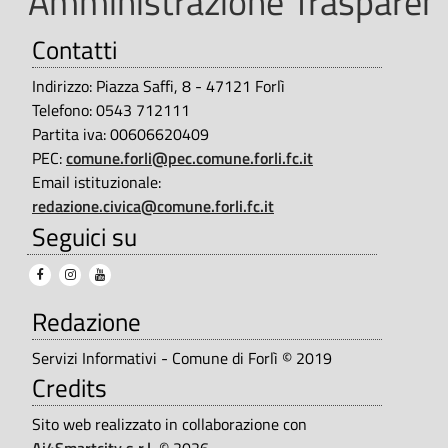
Amministrazione Trasparent
A
s
Contatti
t
m
r
Indirizzo: Piazza Saffi, 8 - 47121 Forlì
m
Telefono: 0543 712111
a
Partita iva: 00606620409
i
z
PEC:
comune.forli@pec.comune.forli.fc.it
n
i
Email istituzionale:
redazione.civica@comune.forli.fc.it
i
o
Seguici su
n
s
e
t
T
Redazione
r
r
Servizi Informativi - Comune di Forlì © 2019
a
a
Credits
z
s
Sito web realizzato in collaborazione con
p
Ai4Smartcity s.r.l.
© 2026