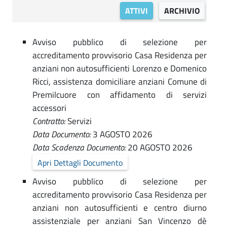
e
i
.
ATTIVI
ARCHIVIO
s
r
p
i
a
v
Avviso pubblico di selezione per
,
l
accreditamento provvisorio Casa Residenza per
e
G
i
anziani non autosufficienti Lorenzo e Domenico
a
z
Ricci, assistenza domiciliare anziani Comune di
r
Premilcuore con affidamento di servizi
i
accessori
e
-
Contratto:
Servizi
|
Data Documento:
3 AGOSTO 2026
C
G
Data Scadenza Documento:
20 AGOSTO 2026
o
a
Apri Dettagli Documento
r
m
Avviso pubblico di selezione per
e
accreditamento provvisorio Casa Residenza per
u
p
anziani non autosufficienti e centro diurno
n
assistenziale per anziani San Vincenzo dè
e