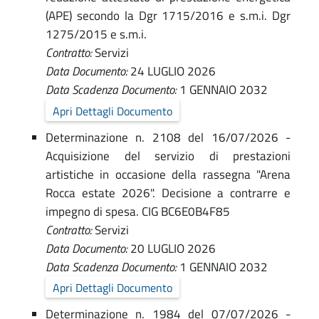
i
e
(APE) secondo la Dgr 1715/2016 e s.m.i. Dgr
1275/2015 e s.m.i.
d
n
Contratto:
Servizi
i
i
Data Documento:
24 LUGLIO 2026
F
Data Scadenza Documento:
1 GENNAIO 2032
s
o
Apri Dettagli Documento
t
r
Determinazione n. 2108 del 16/07/2026 -
r
l
Acquisizione del servizio di prestazioni
artistiche in occasione della rassegna "Arena
ì
a
Rocca estate 2026". Decisione a contrarre e
-
z
impegno di spesa. CIG BC6E0B4F85
A
Contratto:
Servizi
i
m
Data Documento:
20 LUGLIO 2026
o
m
Data Scadenza Documento:
1 GENNAIO 2032
n
Apri Dettagli Documento
i
n
Determinazione n. 1984 del 07/07/2026 -