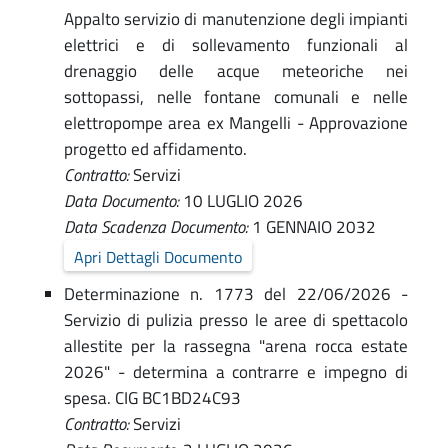
e
Appalto servizio di manutenzione degli impianti
i
T
elettrici e di sollevamento funzionali al
s
r
drenaggio delle acque meteoriche nei
t
sottopassi, nelle fontane comunali e nelle
a
r
elettropompe area ex Mangelli - Approvazione
s
progetto ed affidamento.
a
Contratto:
Servizi
p
z
Data Documento:
10 LUGLIO 2026
i
a
Data Scadenza Documento:
1 GENNAIO 2032
o
r
Apri Dettagli Documento
n
Determinazione n. 1773 del 22/06/2026 -
e
e
Servizio di pulizia presso le aree di spettacolo
n
T
allestite per la rassegna "arena rocca estate
t
2026" - determina a contrarre e impegno di
r
spesa. CIG BC1BD24C93
a
e
Contratto:
Servizi
s