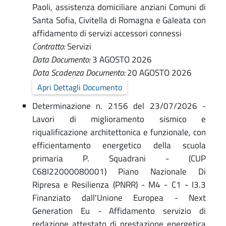
e
Paoli, assistenza domiciliare anziani Comuni di
r
Santa Sofia, Civitella di Romagna e Galeata con
d
s
affidamento di servizi accessori connessi
e
i
Contratto:
Servizi
Data Documento:
3 AGOSTO 2026
r
F
Data Scadenza Documento:
20 AGOSTO 2026
v
o
Apri Dettagli Documento
i
r
Determinazione n. 2156 del 23/07/2026 -
z
Lavori di miglioramento sismico e
l
i
riqualificazione architettonica e funzionale, con
-
ì
efficientamento energetico della scuola
C
primaria P. Squadrani - (CUP
-
C68I22000080001) Piano Nazionale Di
o
A
Ripresa e Resilienza (PNRR) - M4 - C1 - I3.3
m
Finanziato dall'Unione Europea - Next
m
u
Generation Eu - Affidamento servizio di
m
n
redazione attestato di prestazione energetica