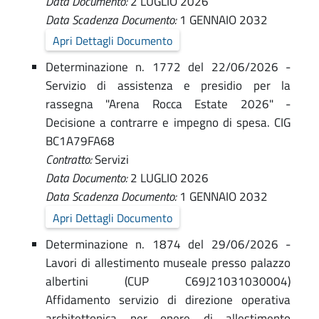
Data Documento:
2 LUGLIO 2026
p
Data Scadenza Documento:
1 GENNAIO 2032
a
Apri Dettagli Documento
r
Determinazione n. 1772 del 22/06/2026 -
e
Servizio di assistenza e presidio per la
rassegna "Arena Rocca Estate 2026" -
n
Decisione a contrarre e impegno di spesa. CIG
t
BC1A79FA68
e
Contratto:
Servizi
Data Documento:
2 LUGLIO 2026
Data Scadenza Documento:
1 GENNAIO 2032
Apri Dettagli Documento
Determinazione n. 1874 del 29/06/2026 -
Lavori di allestimento museale presso palazzo
albertini (CUP C69J21031030004)
Affidamento servizio di direzione operativa
architettonica per opere di allestimento