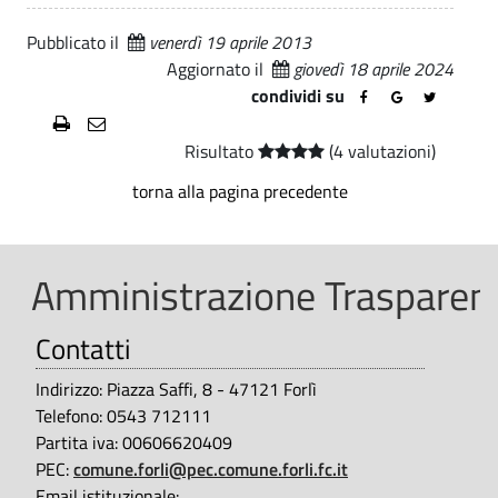
b
i
.
z
Pubblicato il
venerdì 19 aprile 2013
i
p
i
Aggiornato il
giovedì 18 aprile 2024
a
l
o
condividi su
l
e
n
i
Risultato
(4 valutazioni)
e
e
torna alla pagina precedente
t
g
r
e
a
Amministrazione Trasparent
s
s
Contatti
t
p
a
i
Indirizzo: Piazza Saffi, 8 - 47121 Forlì
r
Telefono: 0543 712111
o
Partita iva: 00606620409
e
n
PEC:
comune.forli@pec.comune.forli.fc.it
n
Email istituzionale: