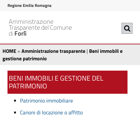
v
v
Regione Emilia Romagna
a
a
i
i
Amministrazione
a
a
Trasparente del Comune
di
Forlì
l
l
c
m
B
A
o
e
HOME
»
Amministrazione trasparente
|
Beni immobili e
n
n
m
e
gestione patrimonio
t
u
m
n
e
p
i
BENI IMMOBILI E GESTIONE DEL
n
r
i
PATRIMONIO
u
i
n
t
n
i
i
Patrimonio immobiliare
o
c
m
s
p
i
Canoni di locazione o affitto
r
p
t
m
i
a
r
o
n
l
a
c
e