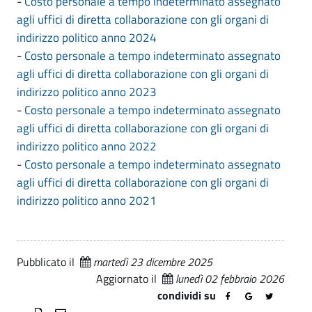
-
Costo personale a tempo indeterminato assegnato
s
i
.
z
agli uffici di diretta collaborazione con gli organi di
o
p
i
indirizzo politico anno 2024
a
-
Costo personale a tempo indeterminato assegnato
n
o
l
agli uffici di diretta collaborazione con gli organi di
e
n
a
indirizzo politico anno 2023
e
l
-
Costo personale a tempo indeterminato assegnato
t
agli uffici di diretta collaborazione con gli organi di
e
indirizzo politico anno 2022
r
a
-
Costo personale a tempo indeterminato assegnato
a
agli uffici di diretta collaborazione con gli organi di
t
s
indirizzo politico anno 2021
e
p
a
m
r
Pubblicato il
martedì 23 dicembre 2025
p
Aggiornato il
lunedì 02 febbraio 2026
e
o
condividi su
n