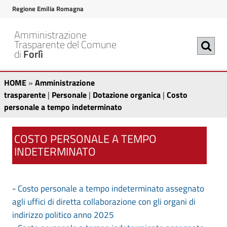
v
v
Regione Emilia Romagna
a
a
i
i
Amministrazione
a
a
Trasparente del Comune
di
Forlì
l
l
c
m
C
A
o
e
HOME
»
Amministrazione
n
n
m
o
trasparente
|
Personale
|
Dotazione organica
|
Costo
t
u
personale a tempo indeterminato
m
s
e
p
i
n
r
t
COSTO PERSONALE A TEMPO
u
i
n
INDETERMINATO
t
n
o
i
o
c
p
s
p
i
r
p
-
Costo personale a tempo indeterminato assegnato
t
e
i
a
agli uffici di diretta collaborazione con gli organi di
r
r
n
l
indirizzo politico anno 2025
a
c
e