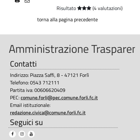
i
t
Risultato
(4 valutazioni)
n
e
torna alla pagina precedente
|
d
P
e
Amministrazione Trasparent
e
t
r
Contatti
e
s
r
Indirizzo: Piazza Saffi, 8 - 47121 Forlì
o
Telefono: 0543 712111
n
m
Partita iva: 00606620409
a
PEC:
comune.forli@pec.comune.forli.fc.it
i
Email istituzionale:
l
n
redazione.civica@comune.forli.fc.it
e
Seguici su
a
|
t
D