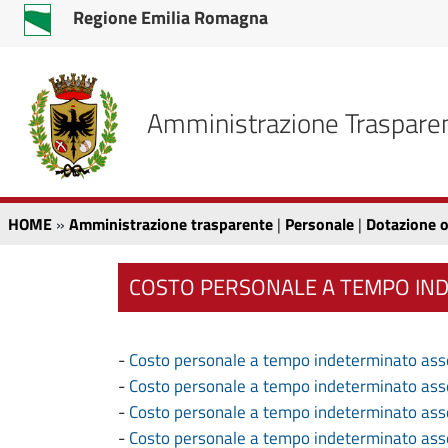
v
v
Regione Emilia Romagna
a
a
i
i
a
a
l
l
Amministrazione Traspare
c
m
o
e
n
n
t
u
C
A
HOME
»
Amministrazione trasparente
|
Personale
|
Dotazione o
e
p
m
n
r
o
u
i
COSTO PERSONALE A TEMPO IN
m
t
n
s
o
c
i
p
i
-
Costo personale a tempo indeterminato assegn
r
p
n
t
-
Costo personale a tempo indeterminato assegn
i
a
-
Costo personale a tempo indeterminato assegn
i
n
l
-
Costo personale a tempo indeterminato assegn
c
e