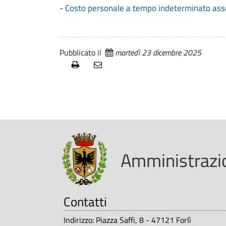
o
s
-
Costo personale a tempo indeterminato assegn
i
.
p
p
t
a
l
r
e
Pubblicato il
martedì 23 dicembre 2025
e
a
r
z
s
i
o
o
Amministrazio
n
n
e
a
t
Contatti
r
Indirizzo: Piazza Saffi, 8 - 47121 Forlì