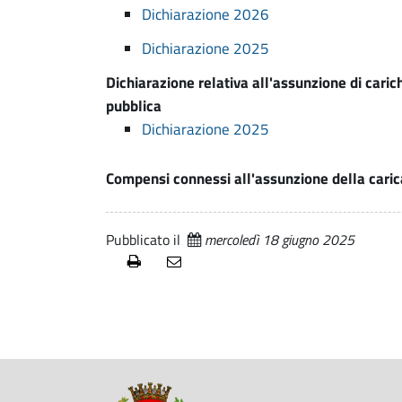
o
s
Dichiarazione 2026
i
.
r
p
Dichiarazione 2025
t
a
Dichiarazione relativa all'assunzione di carich
l
r
e
e
pubblica
a
Dichiarazione 2025
s
z
Compensi connessi all'assunzione della caric
i
i
o
Pubblicato il
mercoledì 18 giugno 2025
F
n
a
e
b
t
r