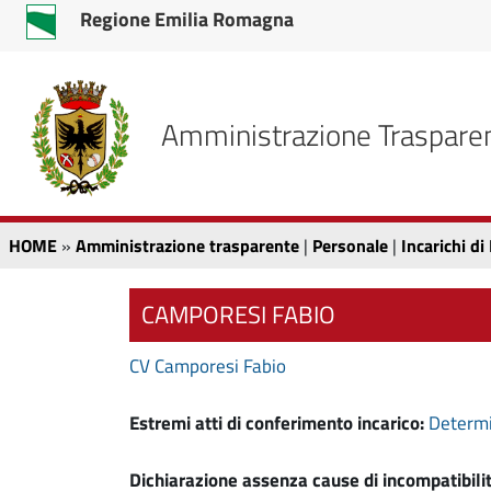
v
v
Regione Emilia Romagna
a
a
i
i
a
a
l
l
Amministrazione Traspare
c
m
o
e
n
n
t
u
C
A
HOME
»
Amministrazione trasparente
|
Personale
|
Incarichi di
e
p
m
n
r
a
u
i
CAMPORESI FABIO
m
t
n
m
o
c
CV Camporesi Fabio
i
p
i
r
p
n
p
Estremi atti di conferimento incarico:
Determi
i
a
i
n
l
Dichiarazione assenza cause di incompatibili
c
e