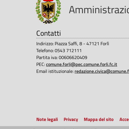
i
Amministrazio
a
o
s
Contatti
-
p
Indirizzo: Piazza Saffi, 8 - 47121 Forlì
a
C
Telefono: 0543 712111
r
Partita iva: 00606620409
o
PEC:
comune.forli@pec.comune.forli.fc.it
e
Email istituzionale:
redazione.civica@comune.for
n
m
t
u
e
n
|
Note legali
Privacy
Mappa del sito
Acce