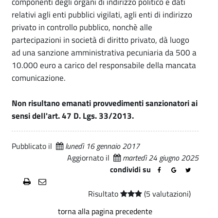
componenti degli organi di indirizzo politico e dati
p
i
.
z
relativi agli enti pubblici vigilati, agli enti di indirizzo
e
p
i
privato in controllo pubblico, nonchè alle
a
r
partecipazioni in società di diritto privato, dà luogo
o
l
ad una sanzione amministrativa pecuniaria da 500 a
e
n
m
10.000 euro a carico del responsabile della mancata
e
a
comunicazione.
t
n
Non risultano emanati provvedimenti sanzionatori ai
r
c
sensi dell'art. 47 D. Lgs. 33/2013.
a
a
s
Pubblicato il
lunedì 16 gennaio 2017
t
p
Aggiornato il
martedì 24 giugno 2025
a
a
condividi su
r
c
Risultato
(5 valutazioni)
e
o
torna alla pagina precedente
n