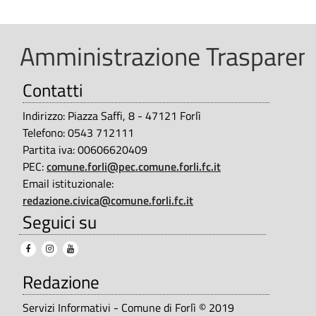
m
t
u
e
Amministrazione Trasparent
|
n
P
Contatti
i
e
c
Indirizzo: Piazza Saffi, 8 - 47121 Forlì
r
Telefono: 0543 712111
a
Partita iva: 00606620409
s
PEC:
comune.forli@pec.comune.forli.fc.it
z
o
Email istituzionale:
n
i
redazione.civica@comune.forli.fc.it
Seguici su
a
o
l
n
e
e
Redazione
|
d
Servizi Informativi - Comune di Forlì © 2019
S