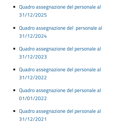
e
i
.
z
Quadro assegnazione del personale al
o
p
31/12/2025
i
a
r
o
l
Quadro assegnazione del personale al
e
n
g
31/12/2024
e
a
Quadro assegnazione del personale al
t
31/12/2023
n
r
i
Quadro assegnazione del personale al
a
31/12/2022
c
s
Quadro assegnazione del personale al
a
p
01/01/2022
a
-
r
Quadro assegnazione del personale al
C
31/12/2021
e
o
n