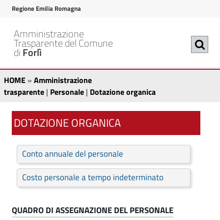
v
v
Regione Emilia Romagna
a
a
i
i
Amministrazione
a
a
Trasparente del Comune
di
Forlì
l
l
c
m
D
A
o
e
HOME
»
Amministrazione
n
n
m
o
trasparente
|
Personale
|
Dotazione organica
t
u
m
t
e
p
i
DOTAZIONE ORGANICA
n
r
a
u
i
n
t
n
z
i
Conto annuale del personale
o
c
i
s
p
i
Costo personale a tempo indeterminato
r
p
t
o
i
a
r
n
n
l
QUADRO DI ASSEGNAZIONE DEL PERSONALE
a
c
e