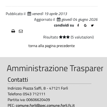
m
t
u
e
Pubblicato il
venerdì 19 aprile 2013
Aggiornato il
giovedì 04 giugno 2026
|
n
condividi su
P
e
e
Risultato
(5 valutazioni)
d
r
torna alla pagina precedente
i
s
F
o
Amministrazione Trasparent
n
o
a
r
Contatti
l
l
Indirizzo: Piazza Saffi, 8 - 47121 Forlì
e
ì
Telefono: 0543 712111
|
Partita iva: 00606620409
-
D
PEC:
comune.forli@pec.comune.forli.fc.it